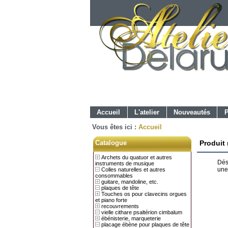
Accueil
L'atelier
Nouveautés
P
Vous êtes ici :
Accueil
Catalogue
Produit
Archets du quatuor et autres
Dés
instruments de musique
une
Colles naturelles et autres
consommables
guitare, mandoline, etc.
plaques de tête
Touches os pour clavecins orgues
et piano forte
recouvrements
vielle cithare psaltérion cimbalum
ébénisterie, marqueterie
placage ébène pour plaques de tête