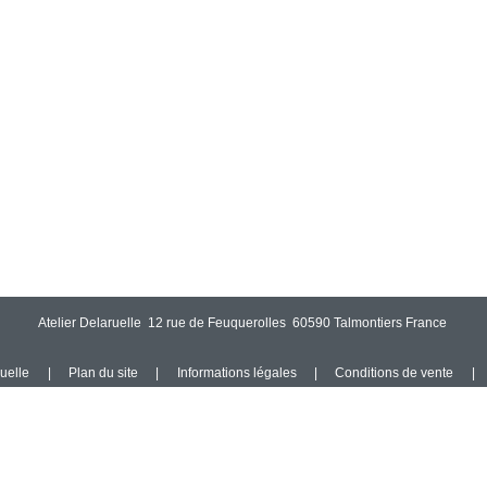
Atelier Delaruelle 12 rue de Feuquerolles 60590 Talmontiers France
ruelle
|
Plan du site
|
Informations légales
|
Conditions de vente
|