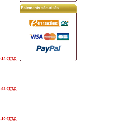
Paiements sécurisés
,14 €
T.T.C
,62 €
T.T.C
,10 €
T.T.C