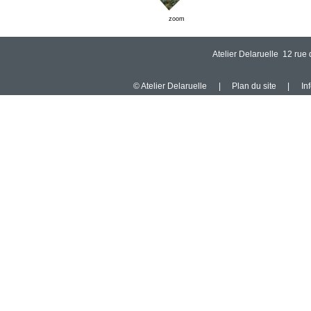
zoom
Atelier Delaruelle 12 ru
© Atelier Delaruelle
|
Plan du site
|
In