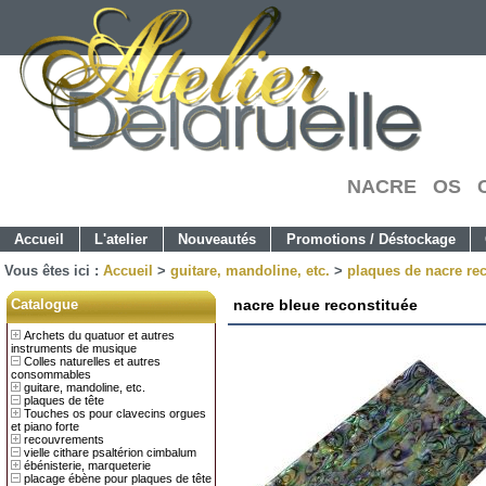
NACRE OS C
Accueil
L'atelier
Nouveautés
Promotions / Déstockage
Vous êtes ici :
Accueil
>
guitare, mandoline, etc.
>
plaques de nacre re
Catalogue
nacre bleue reconstituée
Archets du quatuor et autres
instruments de musique
Colles naturelles et autres
consommables
guitare, mandoline, etc.
plaques de tête
Touches os pour clavecins orgues
et piano forte
recouvrements
vielle cithare psaltérion cimbalum
ébénisterie, marqueterie
placage ébène pour plaques de tête