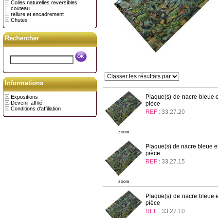
Colles naturelles reversibles
couteau
reliure et encadrement
Chutes
Rechercher
Informations
Plaque(s) de nacre bleue 
Expositions
Devenir affilié
pièce
Conditions d’affiliation
REF :
33.27.20
zoom
Plaque(s) de nacre bleue e
pièce
REF :
33.27.15
zoom
Plaque(s) de nacre bleue 
pièce
REF :
33.27.10