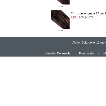
zoom
Crin brun longueur 77 cm, l
REF :
B05.24.077
zoom
Atelier Delaruelle 12 ru
© Atelier Delaruelle
|
Plan du site
|
In