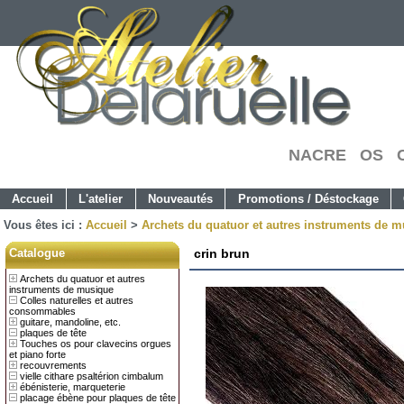
NACRE OS C
Accueil
L'atelier
Nouveautés
Promotions / Déstockage
Vous êtes ici :
Accueil
>
Archets du quatuor et autres instruments de 
Catalogue
crin brun
Archets du quatuor et autres
instruments de musique
Colles naturelles et autres
consommables
guitare, mandoline, etc.
plaques de tête
Touches os pour clavecins orgues
et piano forte
recouvrements
vielle cithare psaltérion cimbalum
ébénisterie, marqueterie
placage ébène pour plaques de tête