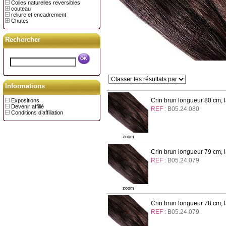
Colles naturelles reversibles
couteau
reliure et encadrement
Chutes
Rechercher
Informations
Crin brun longueur 80 cm, l
Expositions
Devenir affilié
REF :
B05.24.080
Conditions d’affiliation
zoom
Crin brun longueur 79 cm, l
REF :
B05.24.079
zoom
Crin brun longueur 78 cm, l
REF :
B05.24.079