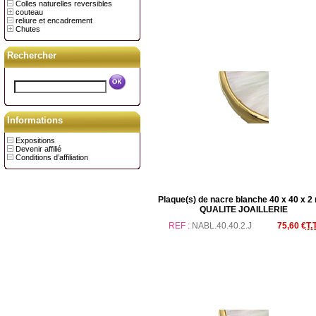
Colles naturelles reversibles
couteau
reliure et encadrement
Chutes
Rechercher
Informations
Expositions
Devenir affilié
Conditions d’affiliation
Plaque(s) de nacre blanche 40 x 40 x 
QUALITE JOAILLERIE
REF :
NABL.40.40.2.J
75,60 €
T.