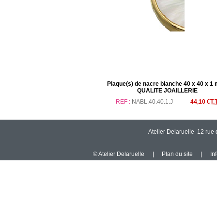
Plaque(s) de nacre blanche 40 x 40 x 1 
QUALITE JOAILLERIE
REF :
NABL.40.40.1.J
44,10 €
T.
Atelier Delaruelle 12 ru
© Atelier Delaruelle
|
Plan du site
|
In