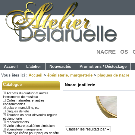
NACRE OS C
Accueil
L'atelier
Nouveautés
Promotions / Déstockage
Vous êtes ici :
Accueil
>
ébénisterie, marqueterie
>
plaques de nacre
Catalogue
Nacre joaillerie
Archets du quatuor et autres
instruments de musique
Colles naturelles et autres
consommables
guitare, mandoline, etc.
plaques de tête
Touches os pour clavecins orgues
et piano forte
recouvrements
vielle cithare psaltérion cimbalum
ébénisterie, marqueterie
placage ébène pour plaques de tête