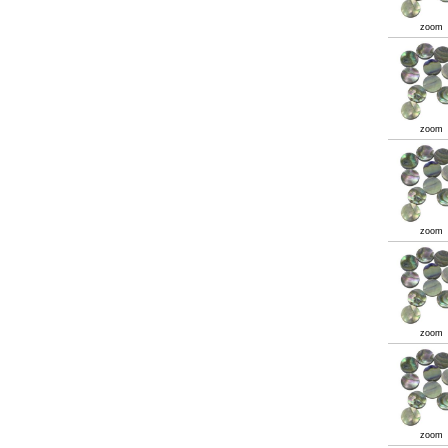
zoom
zoom
zoom
zoom
zoom