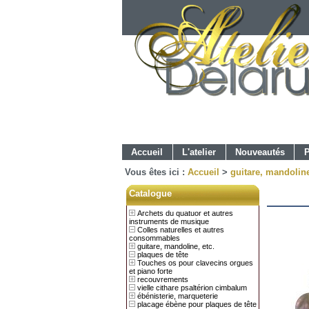
Accueil
L'atelier
Nouveautés
P
Vous êtes ici :
Accueil
>
guitare, mandoline
Catalogue
Archets du quatuor et autres
instruments de musique
Colles naturelles et autres
consommables
guitare, mandoline, etc.
plaques de tête
Touches os pour clavecins orgues
et piano forte
recouvrements
vielle cithare psaltérion cimbalum
ébénisterie, marqueterie
placage ébène pour plaques de tête