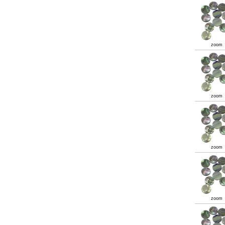
zoom
zoom
zoom
zoom