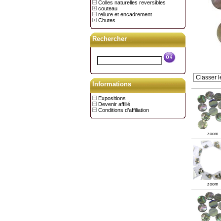
Colles naturelles reversibles
couteau
reliure et encadrement
Chutes
Rechercher
Informations
Expositions
Devenir affilié
Conditions d’affiliation
zoom
zoom