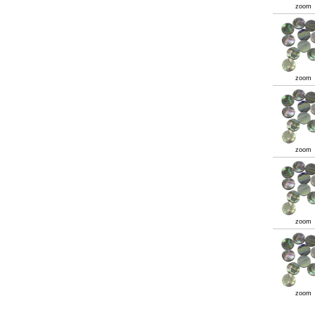
zoom
zoom
zoom
zoom
zoom