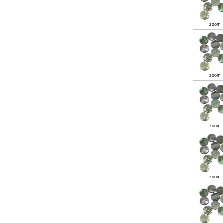
zoom
zoom
zoom
zoom