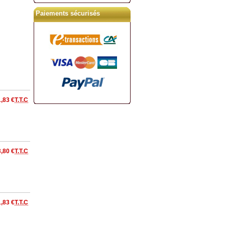
Paiements sécurisés
1,83 €
T.T.C
,80 €
T.T.C
1,83 €
T.T.C