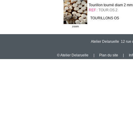
Tourillon tourné diam 2 mm
REF :
TOUR.OS.2
TOURILLONS OS
zoom
Atelier Delaruelle 12 ru
© Atelier Delaruelle
|
Plan du site
|
In