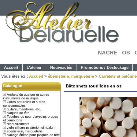
NACRE OS C
Accueil
L'atelier
Nouveautés
Promotions / Déstockage
Vous êtes ici :
Accueil
>
ébénisterie, marqueterie
>
Carrelets et batônne
Catalogue
Bâtonnets tourillons en os
Archets du quatuor et autres
instruments de musique
Colles naturelles et autres
consommables
guitare, mandoline, etc.
plaques de tête
Touches os pour clavecins orgues
et piano forte
recouvrements
vielle cithare psaltérion cimbalum
ébénisterie, marqueterie
placage ébène pour plaques de tête