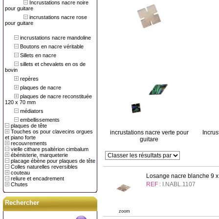
Incrustations nacre noire
pour guitare
incrustations nacre rose
pour guitare
incrustations nacre mandoline
Boutons en nacre véritable
Sillets en nacre
sillets et chevalets en os de
bovin
repères
plaques de nacre
plaques de nacre reconstituée
120 x 70 mm
médiators
embellissements
plaques de tête
Touches os pour clavecins orgues
incrustations nacre verte pour
Incrus
et piano forte
guitare
recouvrements
vielle cithare psaltérion cimbalum
ébénisterie, marqueterie
placage ébène pour plaques de tête
Colles naturelles reversibles
couteau
Losange nacre blanche 9 x
reliure et encadrement
REF :
I.NABL.1107
Chutes
Rechercher
zoom