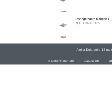
zoom
Losange nacre blanche 11,5
REF :
I.NABL.1105
zoom
Atelier Delaruelle 12 ru
© Atelier Delaruelle
|
Plan du site
|
In