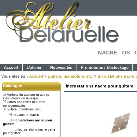
NACRE OS C
Accueil
L'atelier
Nouveautés
Promotions / Déstockage
Vous êtes ici :
Accueil
>
guitare, mandoline, etc.
>
incrustations nacre 
Catalogue
incrustations nacre pour guitare
Archets du quatuor et autres
instruments de musique
Colles naturelles et autres
consommables
guitare, mandoline, etc.
rosaces en nacre
incrustations nacre pour
guitare
incrustations nacre verte
pour guitare