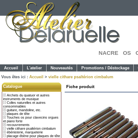
NACRE OS C
Accueil
L'atelier
Nouveautés
Promotions / Déstockage
Vous êtes ici :
Accueil
>
vielle cithare psaltérion cimbalum
Catalogue
Fiche produit
Archets du quatuor et autres
instruments de musique
Colles naturelles et autres
consommables
guitare, mandoline, etc.
plaques de tête
Touches os pour clavecins orgues
et piano forte
recouvrements
vielle cithare psaltérion cimbalum
ébénisterie, marqueterie
placage ébène pour plaques de tête