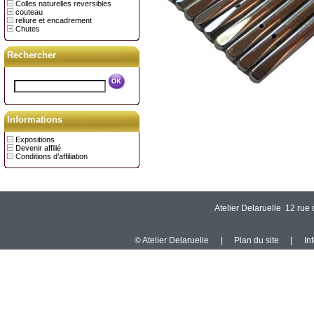
Colles naturelles reversibles
couteau
reliure et encadrement
Chutes
Rechercher
Informations
Expositions
Devenir affilié
Conditions d’affiliation
Atelier Delaruelle 12 ru
© Atelier Delaruelle
|
Plan du site
|
In