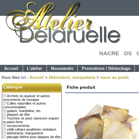
NACRE OS C
Accueil
L'atelier
Nouveautés
Promotions / Déstockage
Vous êtes ici :
Accueil
>
ébénisterie, marqueterie
>
nacre au poids
Catalogue
Fiche produit
Archets du quatuor et autres
instruments de musique
Colles naturelles et autres
consommables
guitare, mandoline, etc.
plaques de tête
Touches os pour clavecins orgues
et piano forte
recouvrements
vielle cithare psaltérion cimbalum
ébénisterie, marqueterie
placage ébène pour plaques de tête