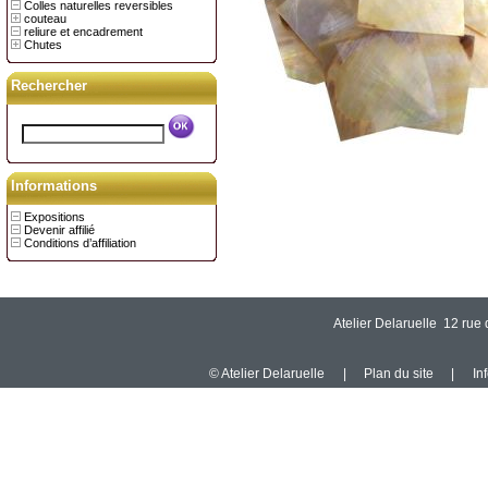
Colles naturelles reversibles
couteau
reliure et encadrement
Chutes
Rechercher
Informations
Expositions
Devenir affilié
Conditions d’affiliation
Atelier Delaruelle 12 ru
© Atelier Delaruelle
|
Plan du site
|
In