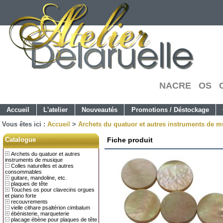
NACRE OS C
Accueil
L'atelier
Nouveautés
Promotions / Déstockage
Vous êtes ici :
Accueil
>
Archets du quatuor et autres instruments de 
Catalogue
Fiche produit
Archets du quatuor et autres
instruments de musique
Colles naturelles et autres
consommables
guitare, mandoline, etc.
plaques de tête
Touches os pour clavecins orgues
et piano forte
recouvrements
vielle cithare psaltérion cimbalum
ébénisterie, marqueterie
placage ébène pour plaques de tête