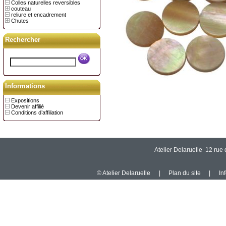
Colles naturelles reversibles
couteau
reliure et encadrement
Chutes
Rechercher
Informations
Expositions
Devenir affilié
Conditions d’affiliation
Atelier Delaruelle 12 ru
© Atelier Delaruelle
|
Plan du site
|
In