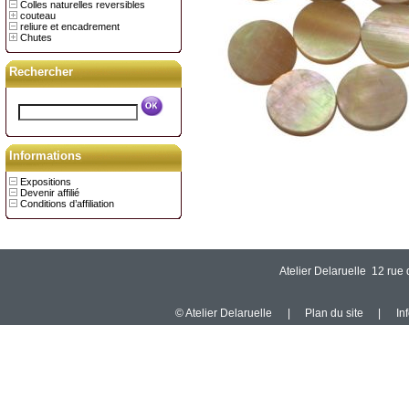
Colles naturelles reversibles
couteau
reliure et encadrement
Chutes
Rechercher
Informations
Expositions
Devenir affilié
Conditions d’affiliation
Atelier Delaruelle 12 ru
© Atelier Delaruelle
|
Plan du site
|
In