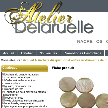
NACRE OS C
Accueil
L'atelier
Nouveautés
Promotions / Déstockage
Vous êtes ici :
Accueil
>
Archets du quatuor et autres instruments de 
Catalogue
Fiche produit
Archets du quatuor et autres
instruments de musique
Colles naturelles et autres
consommables
guitare, mandoline, etc.
plaques de tête
Touches os pour clavecins orgues
et piano forte
recouvrements
vielle cithare psaltérion cimbalum
ébénisterie, marqueterie
placage ébène pour plaques de tête