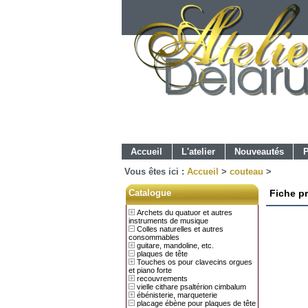
Accueil
L'atelier
Nouveautés
P
Vous êtes ici :
Accueil
>
couteau
>
Catalogue
Fiche p
Archets du quatuor et autres
instruments de musique
Colles naturelles et autres
consommables
guitare, mandoline, etc.
plaques de tête
Touches os pour clavecins orgues
et piano forte
recouvrements
vielle cithare psaltérion cimbalum
ébénisterie, marqueterie
placage ébène pour plaques de tête