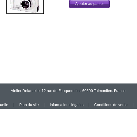
Ajouter au panier
Atelier Delaruelle 12 rue de Feuquerolles 60590 Talmontiers France
ruelle
|
Plan du site
|
Informations légales
|
Conditions de vente
|