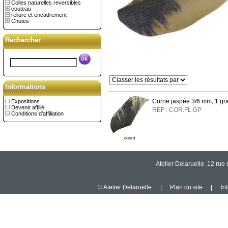
Colles naturelles reversibles
couteau
reliure et encadrement
Chutes
Rechercher
Informations
Corne jaspée 3/6 mm, 1 gr
Expositions
Devenir affilié
REF :
COR.FL.GP
Conditions d’affiliation
zoom
Atelier Delaruelle 12 ru
© Atelier Delaruelle
|
Plan du site
|
In