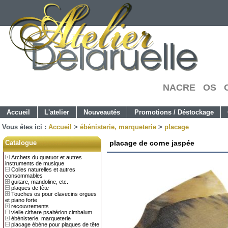
NACRE OS C
Accueil
L'atelier
Nouveautés
Promotions / Déstockage
Vous êtes ici :
Accueil
>
ébénisterie, marqueterie
>
placage
Catalogue
placage de corne jaspée
Archets du quatuor et autres
instruments de musique
Colles naturelles et autres
consommables
guitare, mandoline, etc.
plaques de tête
Touches os pour clavecins orgues
et piano forte
recouvrements
vielle cithare psaltérion cimbalum
ébénisterie, marqueterie
placage ébène pour plaques de tête